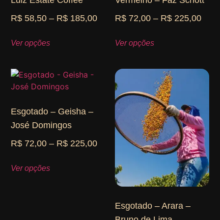
Luiz Estate Coffee
Vermelho – Faz Schott
R$
58,50
–
R$
185,00
R$
72,00
–
R$
225,00
Ver opções
Ver opções
Esgotado – Geisha –
José Domingos
R$
72,00
–
R$
225,00
Ver opções
Esgotado – Arara –
Bruno de Lima