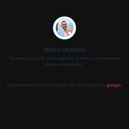
Vinícius Laurentino
“Quando se trata de cafés especiais, o Arbor é um verdadeiro
clássico aqui da ilha.”
Depoimentos reais em quase 800 avaliações no
google
.