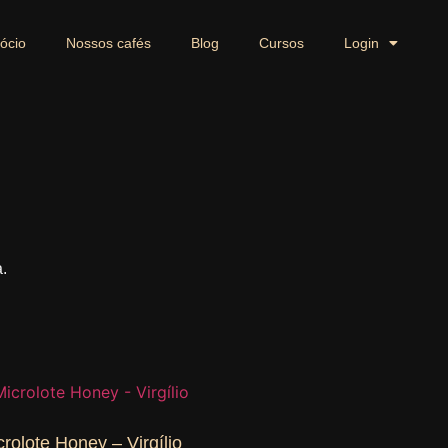
ócio
Nossos cafés
Blog
Cursos
Login
.
crolote Honey – Virgílio