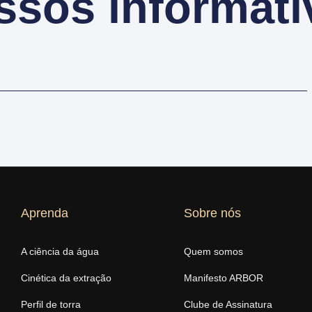
ssos informati
Aprenda
Sobre nós
A ciência da água
Quem somos
Cinética da extração
Manifesto ARBOR
Perfil de torra
Clube de Assinatura