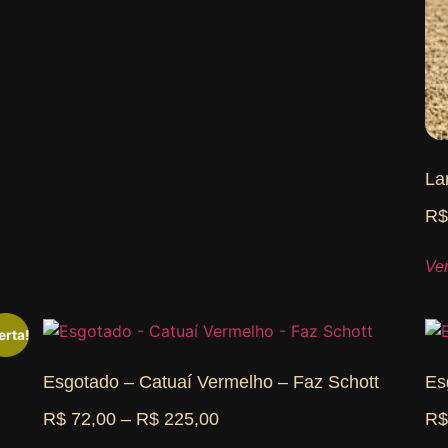
La
R
Ve
erta!
Esgotado – Catuaí Vermelho – Faz Schott
Es
R$
72,00
–
R$
225,00
R