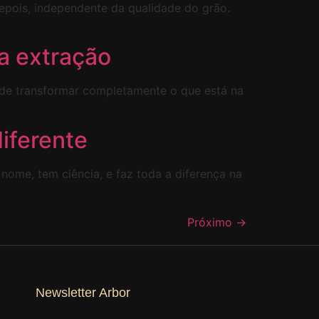
epois, independente da qualidade do grão.
a extração
ode transformar completamente o que está na
diferente
nome, tem ciência, e faz toda a diferença na
Próximo
→
Newsletter Arbor