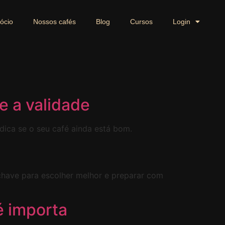
ócio
Nossos cafés
Blog
Cursos
Login
e a validade
ndica se o seu café ainda está bom.
 chave para escolher melhor e preparar com
é importa