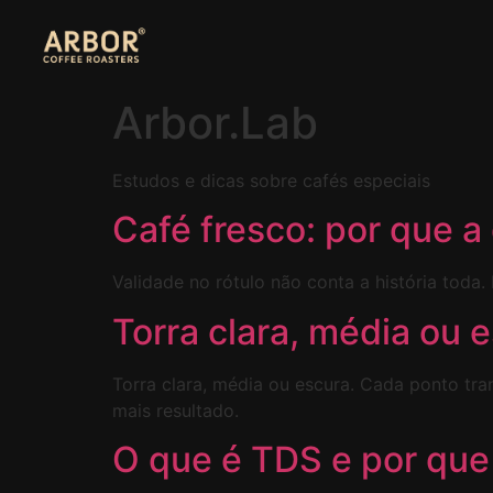
Arbor.Lab
Estudos e dicas sobre cafés especiais
Café fresco: por que a
Validade no rótulo não conta a história toda
Torra clara, média ou 
Torra clara, média ou escura. Cada ponto tr
mais resultado.
O que é TDS e por que