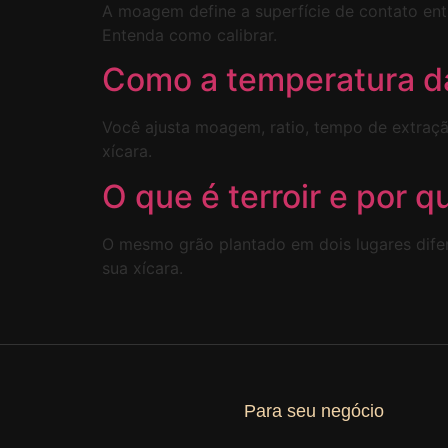
A moagem define a superfície de contato ent
Entenda como calibrar.
Como a temperatura d
Você ajusta moagem, ratio, tempo de extraç
xícara.
O que é terroir e por q
O mesmo grão plantado em dois lugares difer
sua xícara.
Para seu negócio