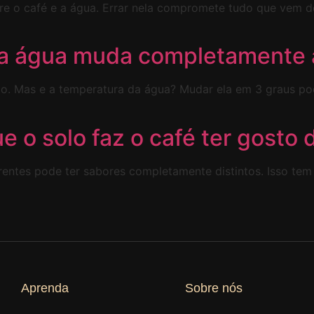
re o café e a água. Errar nela compromete tudo que vem d
a água muda completamente 
ão. Mas e a temperatura da água? Mudar ela em 3 graus p
ue o solo faz o café ter gosto 
entes pode ter sabores completamente distintos. Isso tem 
Aprenda
Sobre nós