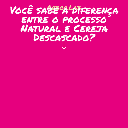
Você sabe a diferença
Arbor.Lab
entre o processo
Natural e Cereja
Descascado?