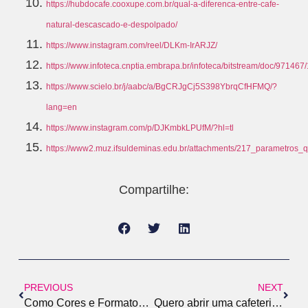
https://hubdocafe.cooxupe.com.br/qual-a-diferenca-entre-cafe-
natural-descascado-e-despolpado/
https://www.instagram.com/reel/DLKm-IrARJZ/
https://www.infoteca.cnptia.embrapa.br/infoteca/bitstream/doc/971467
https://www.scielo.br/j/aabc/a/BgCRJgCj5S398YbrqCfHFMQ/?
lang=en
https://www.instagram.com/p/DJKmbkLPUfM/?hl=tl
https://www2.muz.ifsuldeminas.edu.br/attachments/217_parametros_q
Compartilhe:
PREVIOUS
NEXT
Como Cores e Formatos de Xícaras Influenciam a Percepção Sensorial do Café
Quero abrir uma cafeteria. Alugar ou comprar uma máquina de espresso?