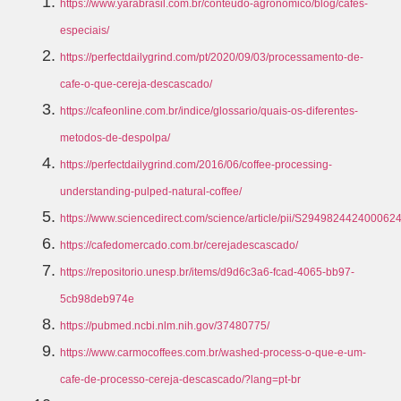
https://www.yarabrasil.com.br/conteudo-agronomico/blog/cafes-
especiais/
https://perfectdailygrind.com/pt/2020/09/03/processamento-de-
cafe-o-que-cereja-descascado/
https://cafeonline.com.br/indice/glossario/quais-os-diferentes-
metodos-de-despolpa/
https://perfectdailygrind.com/2016/06/coffee-processing-
understanding-pulped-natural-coffee/
https://www.sciencedirect.com/science/article/pii/S294982442400062
https://cafedomercado.com.br/cerejadescascado/
https://repositorio.unesp.br/items/d9d6c3a6-fcad-4065-bb97-
5cb98deb974e
https://pubmed.ncbi.nlm.nih.gov/37480775/
https://www.carmocoffees.com.br/washed-process-o-que-e-um-
cafe-de-processo-cereja-descascado/?lang=pt-br