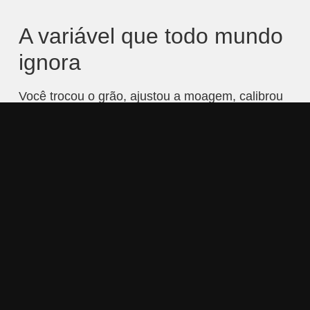
A variável que todo mundo
ignora
Você trocou o grão, ajustou a moagem, calibrou
o ratio. O café ainda não está como deveria. Tem
algo faltando ou excessivo, difícil de nomear.
Antes de mudar qualquer outra coisa, confere a
temperatura da água.
É uma das variáveis mais impactantes na
extração e uma das mais ignoradas por quem
prepara café em casa. A temperatura define a
velocidade e a seletividade com que os
compostos do grão são dissolvidos. Mudar ela,
mesmo em poucos graus, pode transformar