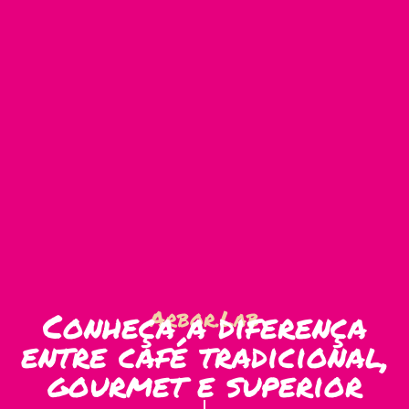
Conheça a diferença
Arbor.Lab
entre café tradicional,
gourmet e superior