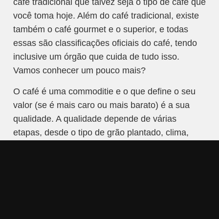
café tradicional que talvez seja o tipo de café que
você toma hoje. Além do café tradicional, existe
também o café gourmet e o superior, e todas
essas são classificações oficiais do café, tendo
inclusive um órgão que cuida de tudo isso.
Vamos conhecer um pouco mais?
O café é uma commoditie e o que define o seu
valor (se é mais caro ou mais barato) é a sua
qualidade. A qualidade depende de várias
etapas, desde o tipo de grão plantado, clima,
altitude, solo, colheita, secagem e até a torra. No
Brasil a classificação é feita conforme os
métodos da COB (Classificação Oficial
Brasileira) e quem aplica esses métodos é a
ABIC (Associação Brasileira da Indústria do
Café) através do selo de pureza que você