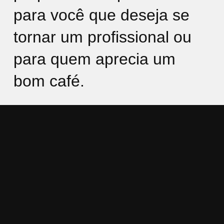
para você que deseja se
tornar um profissional ou
para quem aprecia um
bom café.
Quer ser um barista?
Quer fazer um café melhor em casa?
Quer aprimorar seu lado sensorial e entender as
diferenças entre os cafés?
Agora você pode se programar para fazer um de
nossos cursos sobre café. Mais de 120 pessoas
já passaram por aqui no último ano.
Oferecemos diversos cursos em nossa loja na